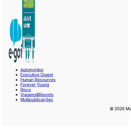
Automonitor
Executive Digest
Human Resources
Forever Young
Risco
Viagens&Resorts
Multipublicações
© 2026 Mar