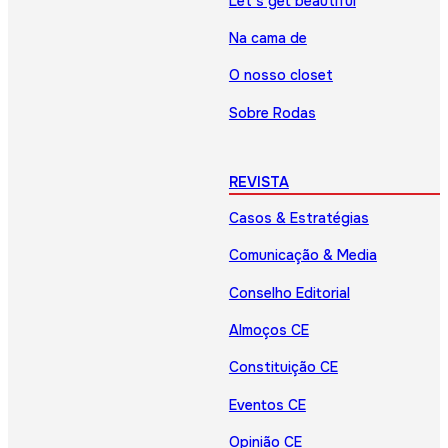
Let’s get beautiful
Na cama de
O nosso closet
Sobre Rodas
REVISTA
Casos & Estratégias
Comunicação & Media
Conselho Editorial
Almoços CE
Constituição CE
Eventos CE
Opinião CE