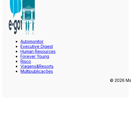
Automonitor
Executive Digest
Human Resources
Forever Young
Risco
Viagens&Resorts
Multipublicações
© 2026 Mar