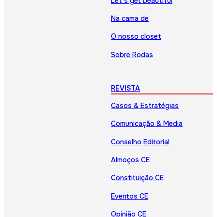
Let’s get beautiful
Na cama de
O nosso closet
Sobre Rodas
REVISTA
Casos & Estratégias
Comunicação & Media
Conselho Editorial
Almoços CE
Constituição CE
Eventos CE
Opinião CE