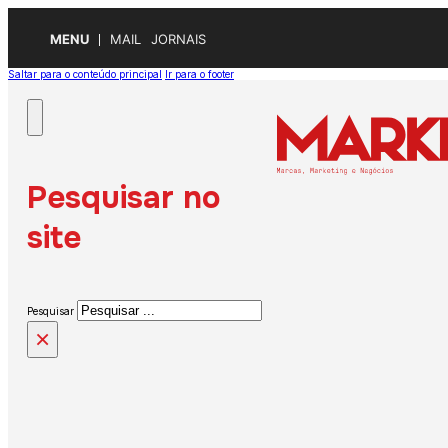
MENU
MAIL
JORNAIS
Saltar para o conteúdo principal
Ir para o footer
Pesquisar no
site
Pesquisar
×