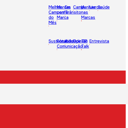
Melhor
Marcas
Em
Campanhas
IA
Livros
Saúde
Campanha
com
Trânsito
nas
do
Marca
Marcas
Mês
Sustentabilidade
Fórum
Kids
Opinião
TIP
Entrevista
Comunicação
Talk