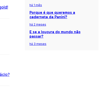
há 1 mês
gold!
Porque é que queremos a
caderneta da Panini?
há 2 meses
E se a loucura do mundo não
passar?
há 3 meses
ácio?