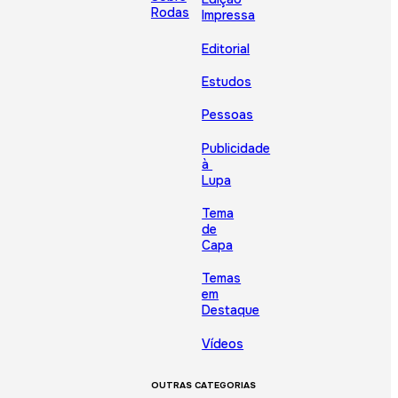
Rodas
Impressa
Editorial
Estudos
Pessoas
Publicidade
à
Lupa
Tema
de
Capa
Temas
em
Destaque
Vídeos
OUTRAS CATEGORIAS