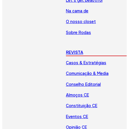
Let’s get beautiful
Na cama de
O nosso closet
Sobre Rodas
REVISTA
Casos & Estratégias
Comunicação & Media
Conselho Editorial
Almoços CE
Constituição CE
Eventos CE
Opinião CE