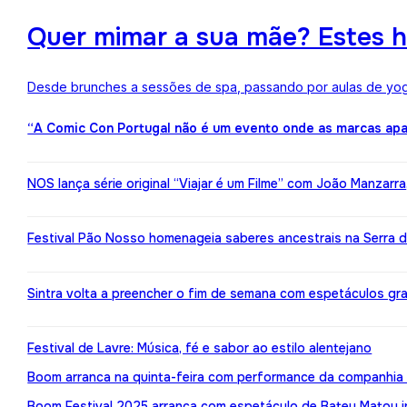
Quer mimar a sua mãe? Estes h
Desde brunches a sessões de spa, passando por aulas de yoga,
“A Comic Con Portugal não é um evento onde as marcas apa
NOS lança série original “Viajar é um Filme” com João Manzarr
Festival Pão Nosso homenageia saberes ancestrais na Serra d
Sintra volta a preencher o fim de semana com espetáculos gr
Festival de Lavre: Música, fé e sabor ao estilo alentejano
Boom arranca na quinta-feira com performance da companhia 
Boom Festival 2025 arranca com espetáculo de Bateu Matou i