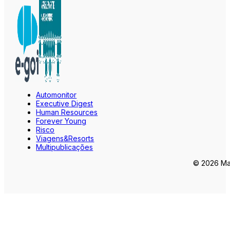
Automonitor
Executive Digest
Human Resources
Forever Young
Risco
Viagens&Resorts
Multipublicações
© 2026 Mar