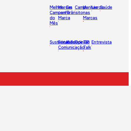
Melhor
Marcas
Em
Campanhas
IA
Livros
Saúde
Campanha
com
Trânsito
nas
do
Marca
Marcas
Mês
Sustentabilidade
Fórum
Kids
Opinião
TIP
Entrevista
Comunicação
Talk