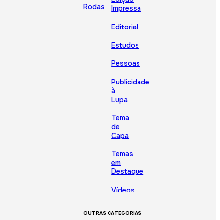
Rodas
Impressa
Editorial
Estudos
Pessoas
Publicidade
à
Lupa
Tema
de
Capa
Temas
em
Destaque
Vídeos
OUTRAS CATEGORIAS