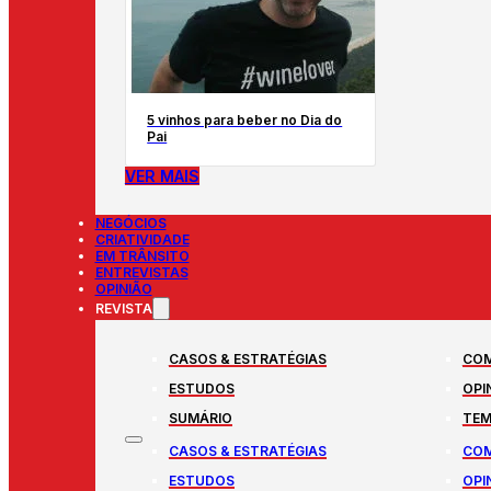
5 vinhos para beber no Dia do
Pai
VER MAIS
NEGÓCIOS
CRIATIVIDADE
EM TRÂNSITO
ENTREVISTAS
OPINIÃO
REVISTA
CASOS & ESTRATÉGIAS
COM
ESTUDOS
OPI
SUMÁRIO
TEM
CASOS & ESTRATÉGIAS
COM
ESTUDOS
OPI