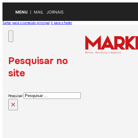
MENU
MAIL
JORNAIS
Saltar para o conteúdo principal
Ir para o footer
Pesquisar no
site
Pesquisar
×