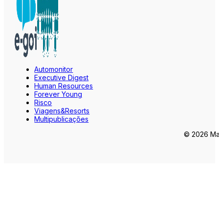
Automonitor
Executive Digest
Human Resources
Forever Young
Risco
Viagens&Resorts
Multipublicações
© 2026 Mar