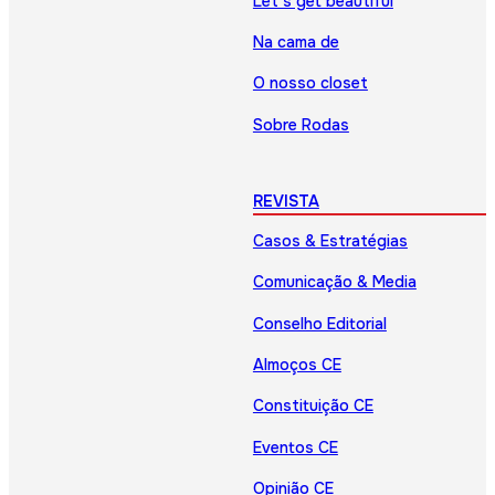
Let’s get beautiful
Na cama de
O nosso closet
Sobre Rodas
REVISTA
Casos & Estratégias
Comunicação & Media
Conselho Editorial
Almoços CE
Constituição CE
Eventos CE
Opinião CE