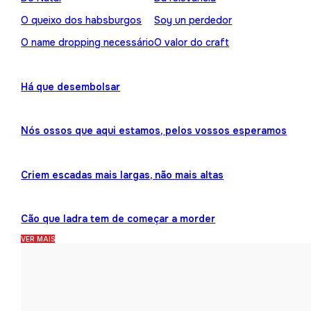
O queixo dos habsburgos
Soy un perdedor
O name dropping necessário
O valor do craft
Há que desembolsar
Nós ossos que aqui estamos, pelos vossos esperamos
Criem escadas mais largas, não mais altas
Cão que ladra tem de começar a morder
VER MAIS