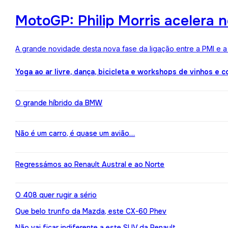
MotoGP: Philip Morris acelera 
A grande novidade desta nova fase da ligação entre a PMI e 
Yoga ao ar livre, dança, bicicleta e workshops de vinhos e 
O grande híbrido da BMW
Não é um carro, é quase um avião…
Regressámos ao Renault Austral e ao Norte
O 408 quer rugir a sério
Que belo trunfo da Mazda, este CX-60 Phev
Não vai ficar indiferente a este SUV da Renault