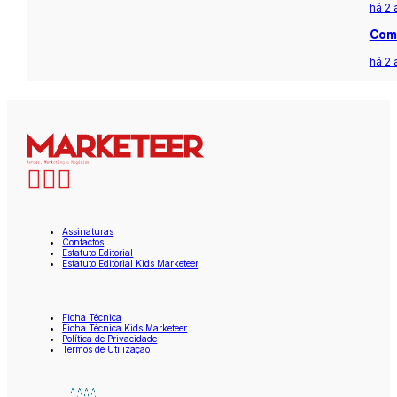
há 2 
Com 
há 2 
Assinaturas
Contactos
Estatuto Editorial
Estatuto Editorial Kids Marketeer
Ficha Técnica
Ficha Técnica Kids Marketeer
Política de Privacidade
Termos de Utilização