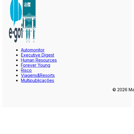
Automonitor
Executive Digest
Human Resources
Forever Young
Risco
Viagens&Resorts
Multipublicações
© 2026 Mar