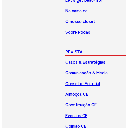
Let’s get beautiful
Na cama de
O nosso closet
Sobre Rodas
REVISTA
Casos & Estratégias
Comunicação & Media
Conselho Editorial
Almoços CE
Constituição CE
Eventos CE
Opinião CE