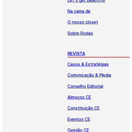
Let’s get beautiful
Na cama de
O nosso closet
Sobre Rodas
REVISTA
Casos & Estratégias
Comunicação & Media
Conselho Editorial
Almoços CE
Constituição CE
Eventos CE
Opinião CE