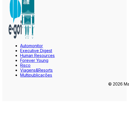
Automonitor
Executive Digest
Human Resources
Forever Young
Risco
Viagens&Resorts
Multipublicações
© 2026 Mar