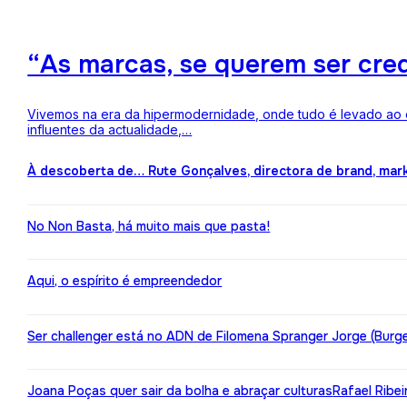
“As marcas, se querem ser credí
Vivemos na era da hipermodernidade, onde tudo é levado ao ex
influentes da actualidade,…
À descoberta de… Rute Gonçalves, directora de brand, mar
No Non Basta, há muito mais que pasta!
Aqui, o espírito é empreendedor
Ser challenger está no ADN de Filomena Spranger Jorge (Burge
Joana Poças quer sair da bolha e abraçar culturas
Rafael Ribe