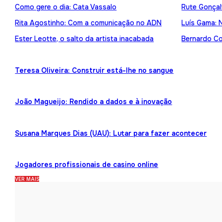
Como gere o dia: Cata Vassalo
Rute Gonçal
Rita Agostinho: Com a comunicação no ADN
Luís Gama: 
Ester Leotte, o salto da artista inacabada
Bernardo Cor
Teresa Oliveira: Construir está-lhe no sangue
João Magueijo: Rendido a dados e à inovação
Susana Marques Dias (UAU): Lutar para fazer acontecer
Jogadores profissionais de casino online
VER MAIS