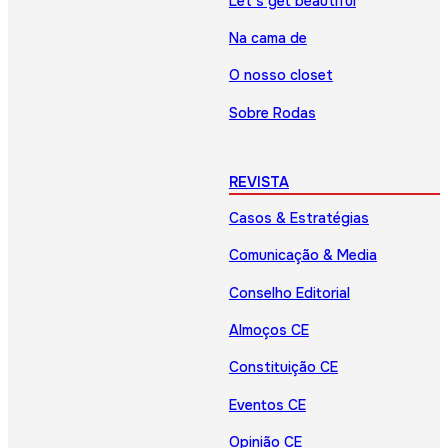
Let’s get beautiful
Na cama de
O nosso closet
Sobre Rodas
REVISTA
Casos & Estratégias
Comunicação & Media
Conselho Editorial
Almoços CE
Constituição CE
Eventos CE
Opinião CE