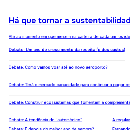
Há que tornar a sustentabilida
Até ao momento em que mexem na carteira de cada um, os ideai
Debate: Um ano de crescimento da receita (e dos custos)
Debate: Como vamos voar até ao novo aeroporto?
Debate: Terá o mercado capacidade para continuar a pagar o
Debate: Construir ecossistemas que fomentem a complement
Debate: A tendência do “automédico”
A regula
Debate: E depois do melhor ano de sempre?
Fernando