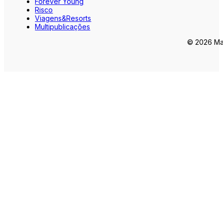
Forever Young
Risco
Viagens&Resorts
Multipublicações
© 2026 Mar