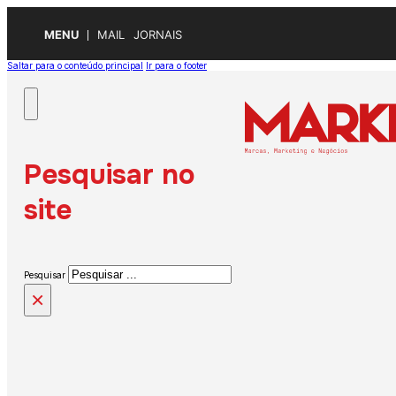
MENU
MAIL
JORNAIS
Saltar para o conteúdo principal
Ir para o footer
Pesquisar no
site
Pesquisar
×