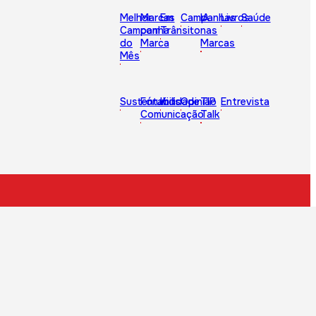
Melhor
Marcas
Em
Campanhas
IA
Livros
Saúde
Campanha
com
Trânsito
nas
do
Marca
Marcas
Mês
Sustentabilidade
Fórum
Kids
Opinião
TIP
Entrevista
Comunicação
Talk