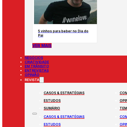
5 vinhos para beber no Dia do
Pai
VER MAIS
NEGÓCIOS
CRIATIVIDADE
EM TRÂNSITO
ENTREVISTAS
OPINIÃO
REVISTA
CASOS & ESTRATÉGIAS
COM
ESTUDOS
OPI
SUMÁRIO
TEM
CASOS & ESTRATÉGIAS
COM
ESTUDOS
OPI