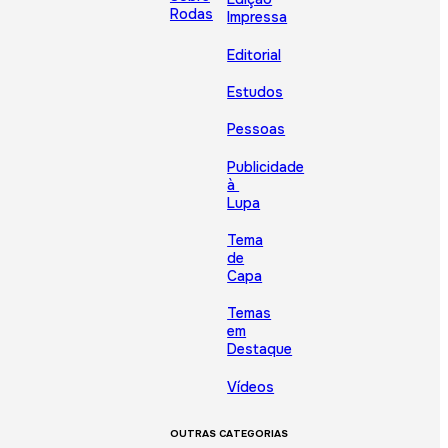
Rodas
Impressa
Editorial
Estudos
Pessoas
Publicidade
à
Lupa
Tema
de
Capa
Temas
em
Destaque
Vídeos
OUTRAS CATEGORIAS