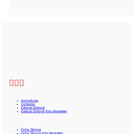
Assinaturas
Contactos
Estatuto Editorial
Estatuto Editorial Kids Marketeer
Ficha Técnica
Ficha Técnica Kids Marketeer