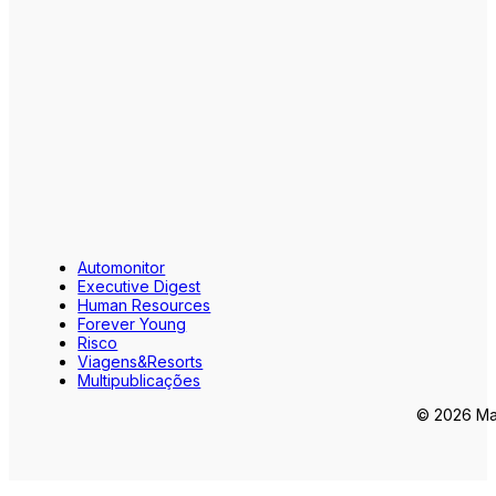
Automonitor
Executive Digest
Human Resources
Forever Young
Risco
Viagens&Resorts
Multipublicações
© 2026 Mar