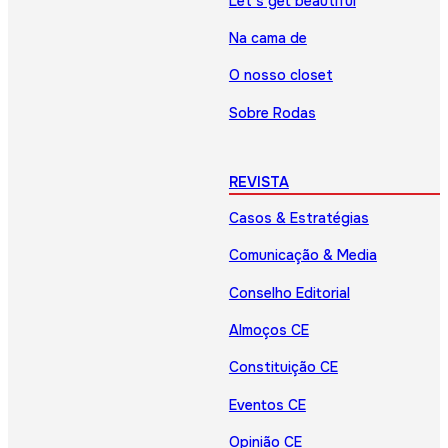
Let’s get beautiful
Na cama de
O nosso closet
Sobre Rodas
REVISTA
Casos & Estratégias
Comunicação & Media
Conselho Editorial
Almoços CE
Constituição CE
Eventos CE
Opinião CE