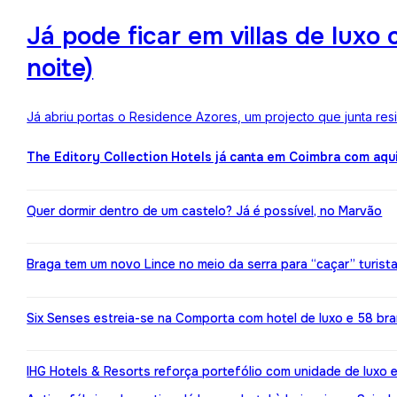
Já pode ficar em villas de lux
noite)
Já abriu portas o Residence Azores, um projecto que junta re
The Editory Collection Hotels já canta em Coimbra com aqu
Quer dormir dentro de um castelo? Já é possível, no Marvão
Braga tem um novo Lince no meio da serra para “caçar” turist
Six Senses estreia-se na Comporta com hotel de luxo e 58 br
IHG Hotels & Resorts reforça portefólio com unidade de luxo 