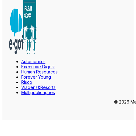
Automonitor
Executive Digest
Human Resources
Forever Young
Risco
Viagens&Resorts
Multipublicações
© 2026 Mar