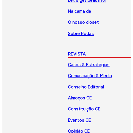
Let’s get beautiful
Na cama de
O nosso closet
Sobre Rodas
REVISTA
Casos & Estratégias
Comunicação & Media
Conselho Editorial
Almoços CE
Constituição CE
Eventos CE
Opinião CE