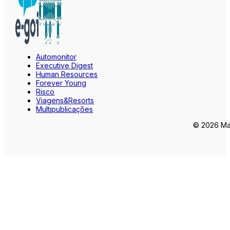
Automonitor
Executive Digest
Human Resources
Forever Young
Risco
Viagens&Resorts
Multipublicações
© 2026 Mar