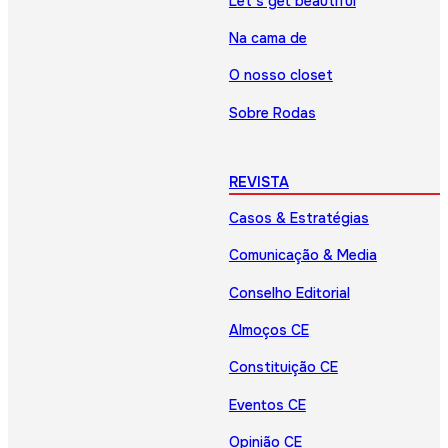
Let’s get beautiful
Na cama de
O nosso closet
Sobre Rodas
REVISTA
Casos & Estratégias
Comunicação & Media
Conselho Editorial
Almoços CE
Constituição CE
Eventos CE
Opinião CE