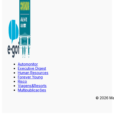
Automonitor
Executive Digest
Human Resources
Forever Young
Risco
Viagens&Resorts
Multipublicações
© 2026 Mar