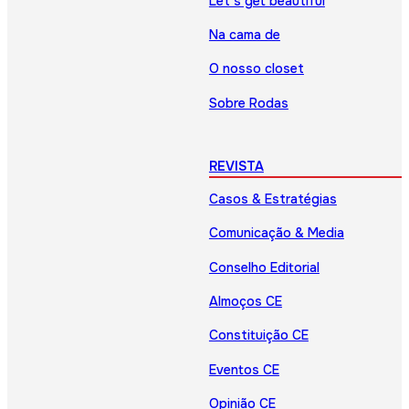
Let’s get beautiful
Na cama de
O nosso closet
Sobre Rodas
REVISTA
Casos & Estratégias
Comunicação & Media
Conselho Editorial
Almoços CE
Constituição CE
Eventos CE
Opinião CE