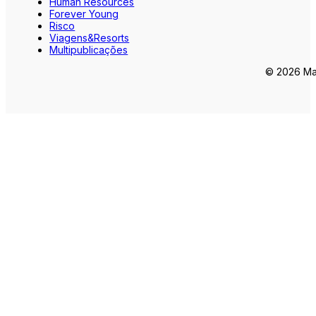
Human Resources
Forever Young
Risco
Viagens&Resorts
Multipublicações
© 2026 Mar