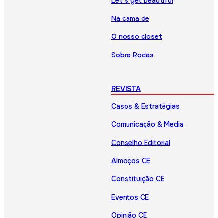
Let’s get beautiful
Na cama de
O nosso closet
Sobre Rodas
REVISTA
Casos & Estratégias
Comunicação & Media
Conselho Editorial
Almoços CE
Constituição CE
Eventos CE
Opinião CE