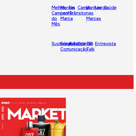
Melhor
Marcas
Em
Campanhas
IA
Livros
Saúde
Campanha
com
Trânsito
nas
do
Marca
Marcas
Mês
Sustentabilidade
Fórum
Kids
Opinião
TIP
Entrevista
Comunicação
Talk