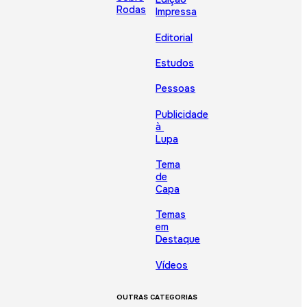
Rodas
Impressa
Editorial
Estudos
Pessoas
Publicidade
à
Lupa
Tema
de
Capa
Temas
em
Destaque
Vídeos
OUTRAS CATEGORIAS