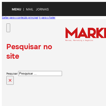
MENU
MAIL
JORNAIS
Saltar para o conteúdo principal
Ir para o footer
Pesquisar no
site
Pesquisar
×