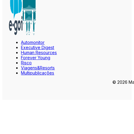
Automonitor
Executive Digest
Human Resources
Forever Young
Risco
Viagens&Resorts
Multipublicações
© 2026 Mar