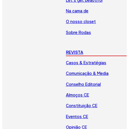
Let’s get beautiful
Na cama de
O nosso closet
Sobre Rodas
REVISTA
Casos & Estratégias
Comunicação & Media
Conselho Editorial
Almoços CE
Constituição CE
Eventos CE
Opinião CE