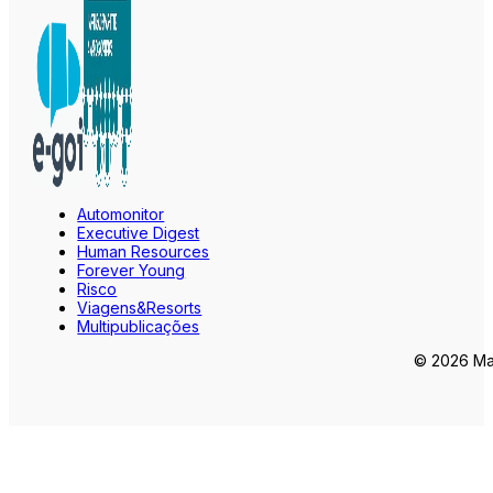
Automonitor
Executive Digest
Human Resources
Forever Young
Risco
Viagens&Resorts
Multipublicações
© 2026 Mar