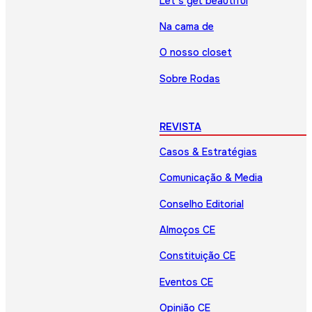
Let’s get beautiful
Na cama de
O nosso closet
Sobre Rodas
REVISTA
Casos & Estratégias
Comunicação & Media
Conselho Editorial
Almoços CE
Constituição CE
Eventos CE
Opinião CE