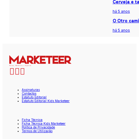
Cerveja e t
há 5 anos
O Otro cami
há 5 anos
Assinaturas
Contactos
Estatuto Editorial
Estatuto Editorial Kids Marketeer
Ficha Técnica
Ficha Técnica Kids Marketeer
Política de Privacidade
Termos de Utilização