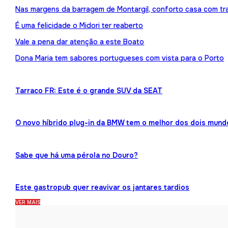
Nas margens da barragem de Montargil, conforto casa com tr
É uma felicidade o Midori ter reaberto
Vale a pena dar atenção a este Boato
Dona Maria tem sabores portugueses com vista para o Porto
Tarraco FR: Este é o grande SUV da SEAT
O novo híbrido plug-in da BMW tem o melhor dos dois mund
Sabe que há uma pérola no Douro?
Este gastropub quer reavivar os jantares tardios
VER MAIS