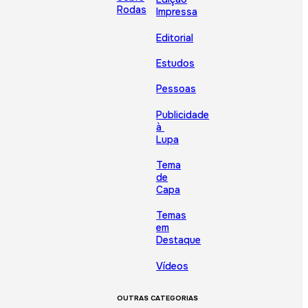
Rodas
Impressa
Editorial
Estudos
Pessoas
Publicidade
à
Lupa
Tema
de
Capa
Temas
em
Destaque
Vídeos
OUTRAS CATEGORIAS