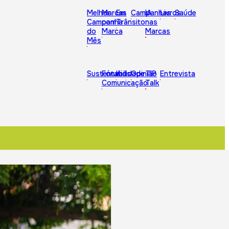
Melhor
Marcas
Em
Campanhas
IA
Livros
Saúde
Campanha
com
Trânsito
nas
do
Marca
Marcas
Mês
Sustentabilidade
Fórum
Kids
Opinião
TIP
Entrevista
Comunicação
Talk