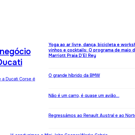
Yoga ao ar livre, dança, bicicleta e work
 negócio
vinhos e cocktails: O programa de maio 
Marriott Praia D’El Rey
Ducati
O grande híbrido da BMW
 a Ducati Corse é
Não é um carro, é quase um avião…
Regressámos ao Renault Austral e ao Nort