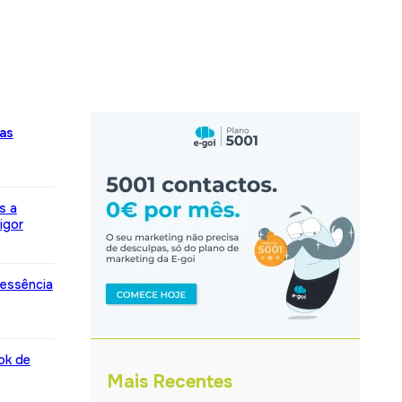
sas
s a
igor
 essência
ok de
Mais Recentes