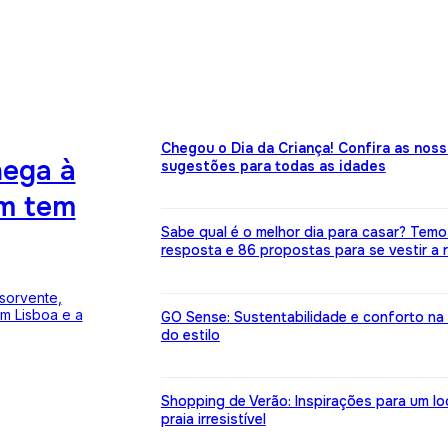
Chegou o Dia da Criança! Confira as nos
hega à
sugestões para todas as idades
m tem
Sabe qual é o melhor dia para casar? Temo
resposta e 86 propostas para se vestir a r
sorvente,
m Lisboa e a
GO Sense: Sustentabilidade e conforto na
do estilo
Shopping de Verão: Inspirações para um lo
praia irresistível