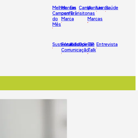
Melhor
Marcas
Em
Campanhas
IA
Livros
Saúde
Campanha
com
Trânsito
nas
do
Marca
Marcas
Mês
Sustentabilidade
Fórum
Kids
Opinião
TIP
Entrevista
Comunicação
Talk