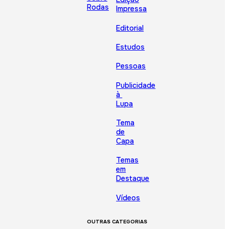
Rodas
Impressa
Editorial
Estudos
Pessoas
Publicidade
à
Lupa
Tema
de
Capa
Temas
em
Destaque
Vídeos
OUTRAS CATEGORIAS