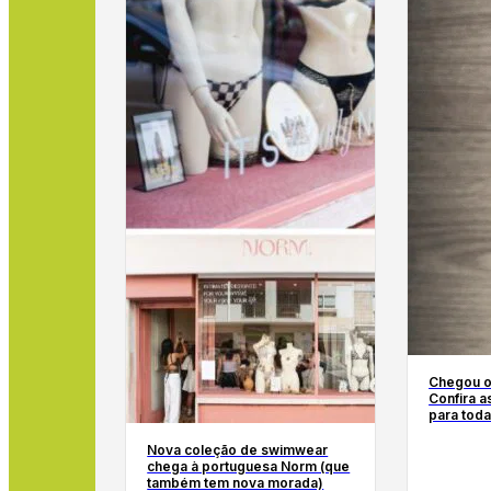
Chegou o 
Confira 
para toda
Nova coleção de swimwear
chega à portuguesa Norm (que
também tem nova morada)