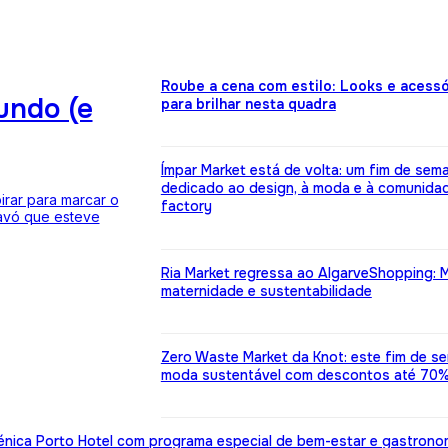
Roube a cena com estilo: Looks e acessó
undo (e
para brilhar nesta quadra
Ímpar Market está de volta: um fim de sem
dedicado ao design, à moda e à comunida
rar para marcar o
factory
 avó que esteve
Ria Market regressa ao AlgarveShopping: 
maternidade e sustentabilidade
Zero Waste Market da Knot: este fim de s
moda sustentável com descontos até 70
énica Porto Hotel com programa especial de bem-estar e gastrono