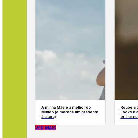
A minha Mãe é a melhor do
Roube a c
Mundo (e merece um presente
Looks e 
à altura)
brilhar n
VER MAIS