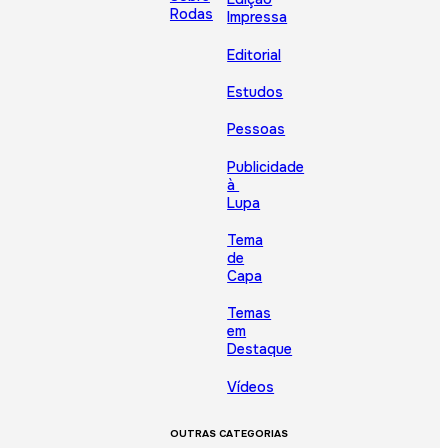
Rodas
Impressa
Editorial
Estudos
Pessoas
Publicidade
à
Lupa
Tema
de
Capa
Temas
em
Destaque
Vídeos
OUTRAS CATEGORIAS