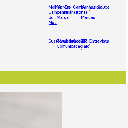
Melhor
Marcas
Em
Campanhas
IA
Livros
Saúde
Campanha
com
Trânsito
nas
do
Marca
Marcas
Mês
Sustentabilidade
Fórum
Kids
Opinião
TIP
Entrevista
Comunicação
Talk