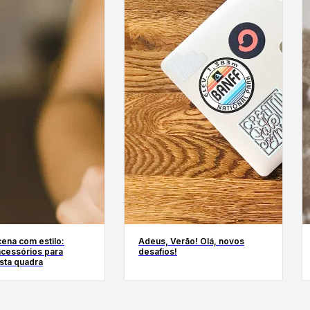
ena com estilo:
Adeus, Verão! Olá, novos
acessórios para
desafios!
esta quadra