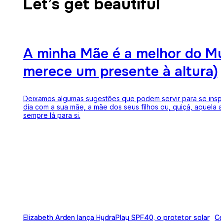
Let’s get beautiful
A minha Mãe é a melhor do M
merece um presente à altura)
Deixamos algumas sugestões que podem servir para se inspi
dia com a sua mãe, a mãe dos seus filhos ou, quiçá, aquela
sempre lá para si.
Elizabeth Arden lança HydraPlay SPF40, o protetor solar
C