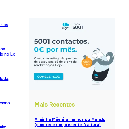
rios
ana
de no Lx
Moda,
emana
Mais Recentes
%
A minha Mãe é a melhor do Mundo
(e merece um presente à altura)
mia: