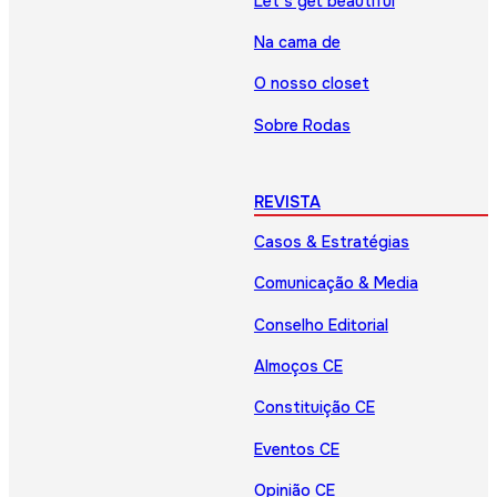
Let’s get beautiful
Na cama de
O nosso closet
Sobre Rodas
REVISTA
Casos & Estratégias
Comunicação & Media
Conselho Editorial
Almoços CE
Constituição CE
Eventos CE
Opinião CE