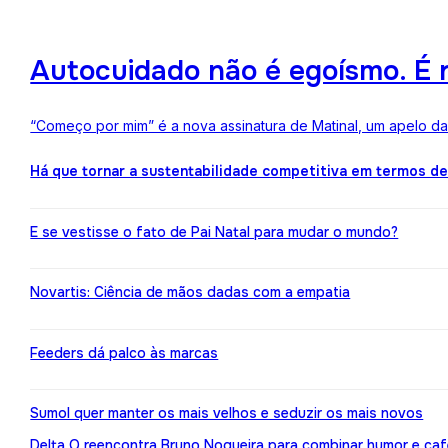
Autocuidado não é egoísmo. É r
“Começo por mim” é a nova assinatura de Matinal, um apelo d
Há que tornar a sustentabilidade competitiva em termos d
E se vestisse o fato de Pai Natal para mudar o mundo?
Novartis: Ciência de mãos dadas com a empatia
Feeders dá palco às marcas
Sumol quer manter os mais velhos e seduzir os mais novos
Delta Q reencontra Bruno Nogueira para combinar humor e caf