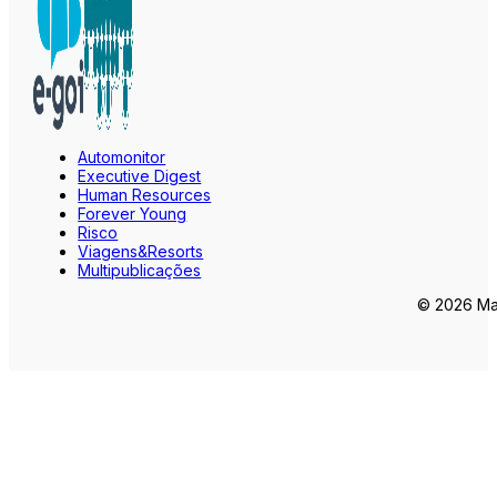
Automonitor
Executive Digest
Human Resources
Forever Young
Risco
Viagens&Resorts
Multipublicações
© 2026 Mar