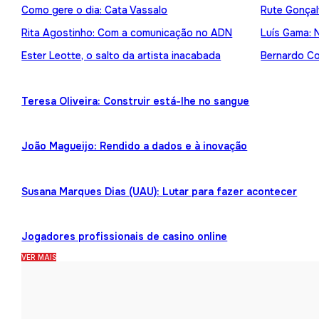
Como gere o dia: Cata Vassalo
Rute Gonçal
Rita Agostinho: Com a comunicação no ADN
Luís Gama: 
Ester Leotte, o salto da artista inacabada
Bernardo Cor
Teresa Oliveira: Construir está-lhe no sangue
João Magueijo: Rendido a dados e à inovação
Susana Marques Dias (UAU): Lutar para fazer acontecer
Jogadores profissionais de casino online
VER MAIS