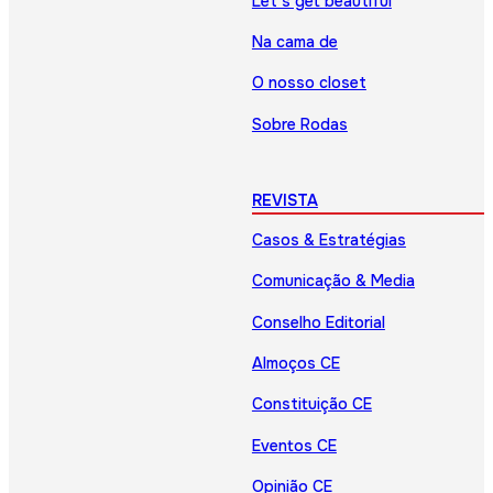
Let’s get beautiful
Na cama de
O nosso closet
Sobre Rodas
REVISTA
Casos & Estratégias
Comunicação & Media
Conselho Editorial
Almoços CE
Constituição CE
Eventos CE
Opinião CE