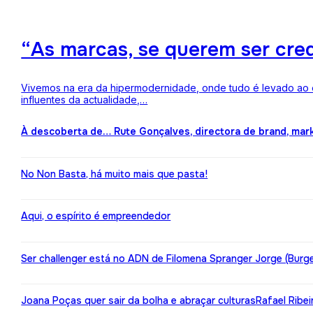
“As marcas, se querem ser credí
Vivemos na era da hipermodernidade, onde tudo é levado ao ex
influentes da actualidade,…
À descoberta de… Rute Gonçalves, directora de brand, mar
No Non Basta, há muito mais que pasta!
Aqui, o espírito é empreendedor
Ser challenger está no ADN de Filomena Spranger Jorge (Burge
Joana Poças quer sair da bolha e abraçar culturas
Rafael Ribe