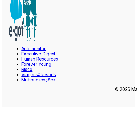
Automonitor
Executive Digest
Human Resources
Forever Young
Risco
Viagens&Resorts
Multipublicações
© 2026 Mar