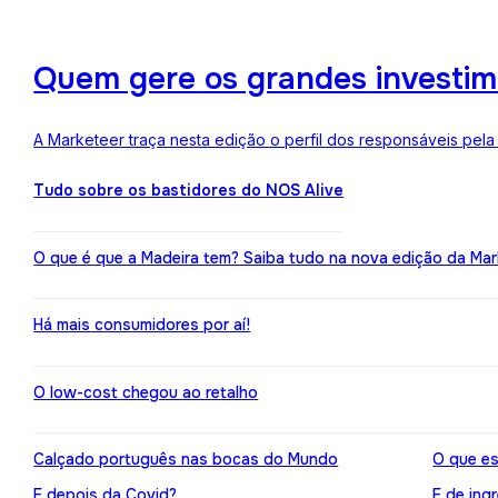
Quem gere os grandes investime
A Marketeer traça nesta edição o perfil dos responsáveis pela
Tudo sobre os bastidores do NOS Alive
O que é que a Madeira tem? Saiba tudo na nova edição da Mar
Há mais consumidores por aí!
O low-cost chegou ao retalho
Calçado português nas bocas do Mundo
O que es
E depois da Covid?
E de ing