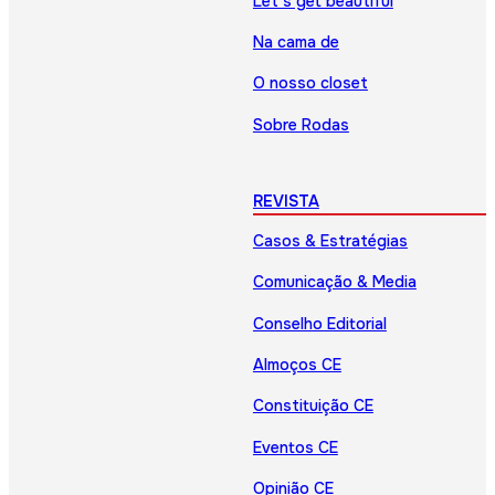
Let’s get beautiful
Na cama de
O nosso closet
Sobre Rodas
REVISTA
Casos & Estratégias
Comunicação & Media
Conselho Editorial
Almoços CE
Constituição CE
Eventos CE
Opinião CE