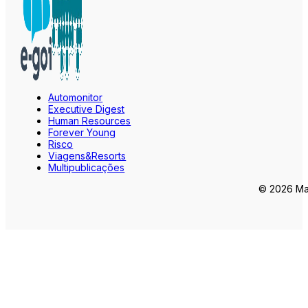
Automonitor
Executive Digest
Human Resources
Forever Young
Risco
Viagens&Resorts
Multipublicações
© 2026 Mar