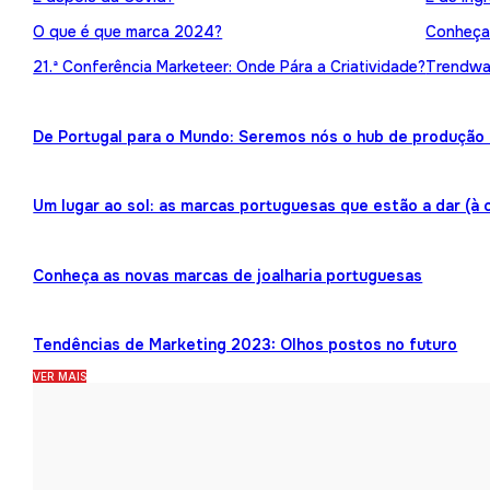
O que é que marca 2024?
Conheça 
21.ª Conferência Marketeer: Onde Pára a Criatividade?
Trendwat
De Portugal para o Mundo: Seremos nós o hub de produção 
Um lugar ao sol: as marcas portuguesas que estão a dar (à 
Conheça as novas marcas de joalharia portuguesas
Tendências de Marketing 2023: Olhos postos no futuro
VER MAIS