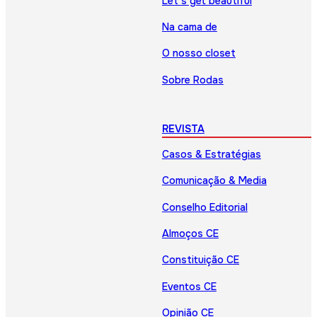
Let’s get beautiful
Na cama de
O nosso closet
Sobre Rodas
REVISTA
Casos & Estratégias
Comunicação & Media
Conselho Editorial
Almoços CE
Constituição CE
Eventos CE
Opinião CE