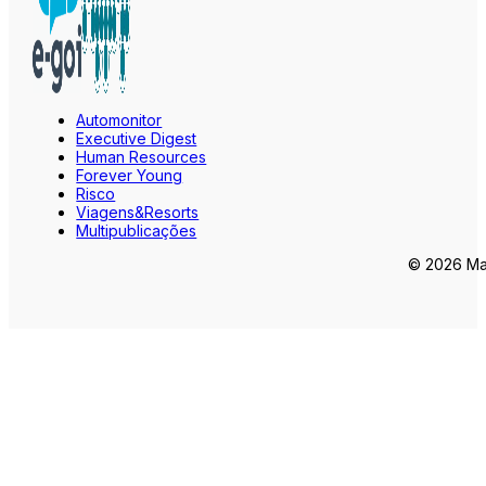
Automonitor
Executive Digest
Human Resources
Forever Young
Risco
Viagens&Resorts
Multipublicações
© 2026 Mar