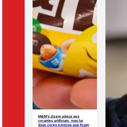
M&M’s dizem adeus aos
corantes artificiais, mas há
duas cores icónicas que ficam