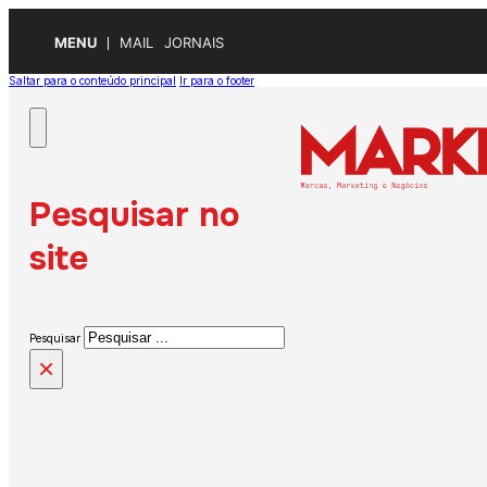
MENU
MAIL
JORNAIS
Saltar para o conteúdo principal
Ir para o footer
Pesquisar no
site
Pesquisar
×