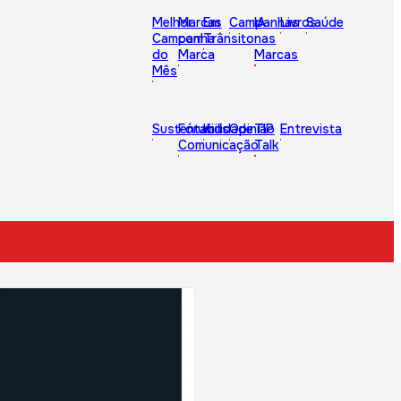
Melhor
Marcas
Em
Campanhas
IA
Livros
Saúde
Campanha
com
Trânsito
nas
do
Marca
Marcas
Mês
Sustentabilidade
Fórum
Kids
Opinião
TIP
Entrevista
Comunicação
Talk