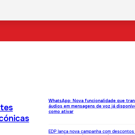
WhatsApp: Nova funcionalidade que tra
tes
áudios em mensagens de voz já disponíve
como ativar
icónicas
EDP lança nova campanha com descontos