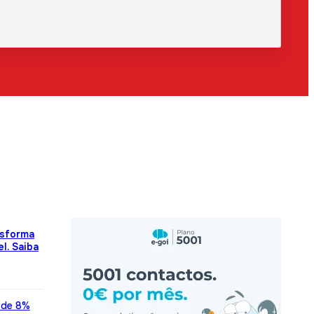
nsforma
l. Saiba
 de 8%