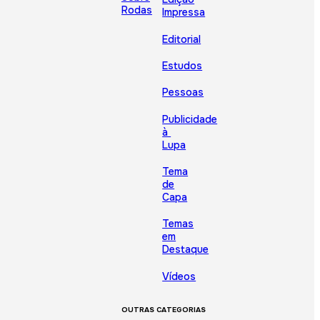
Rodas
Impressa
Editorial
Estudos
Pessoas
Publicidade
à
Lupa
Tema
de
Capa
Temas
em
Destaque
Vídeos
OUTRAS CATEGORIAS