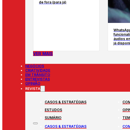
de fora (para já)
WhatsAp
funcional
áudios e
já dispon
VER MAIS
NEGÓCIOS
CRIATIVIDADE
EM TRÂNSITO
ENTREVISTAS
OPINIÃO
REVISTA
CASOS & ESTRATÉGIAS
COM
ESTUDOS
OPI
SUMÁRIO
TEM
CASOS & ESTRATÉGIAS
COM