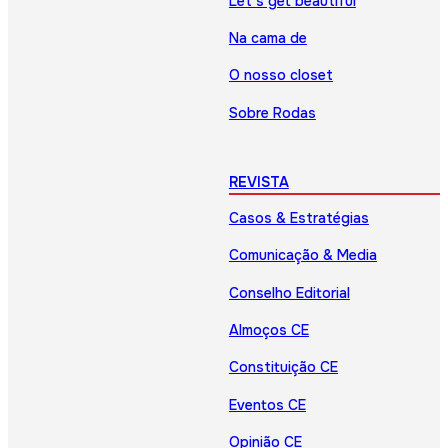
Let’s get beautiful
Na cama de
O nosso closet
Sobre Rodas
REVISTA
Casos & Estratégias
Comunicação & Media
Conselho Editorial
Almoços CE
Constituição CE
Eventos CE
Opinião CE