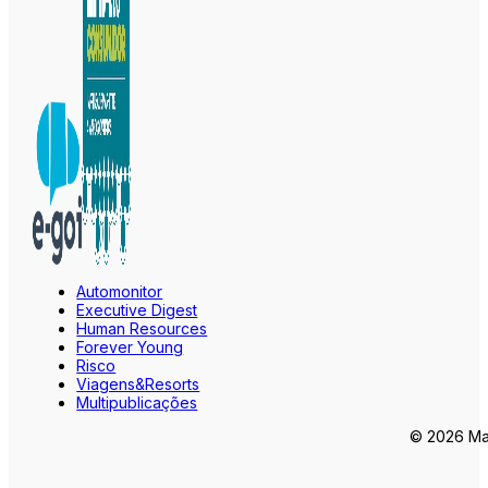
Automonitor
Executive Digest
Human Resources
Forever Young
Risco
Viagens&Resorts
Multipublicações
© 2026 Mar