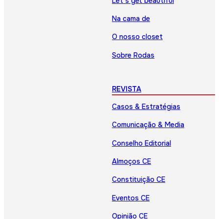
Let’s get beautiful
Na cama de
O nosso closet
Sobre Rodas
REVISTA
Casos & Estratégias
Comunicação & Media
Conselho Editorial
Almoços CE
Constituição CE
Eventos CE
Opinião CE