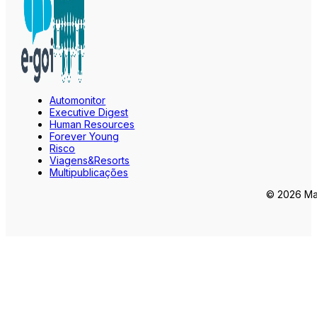
Automonitor
Executive Digest
Human Resources
Forever Young
Risco
Viagens&Resorts
Multipublicações
© 2026 Mar