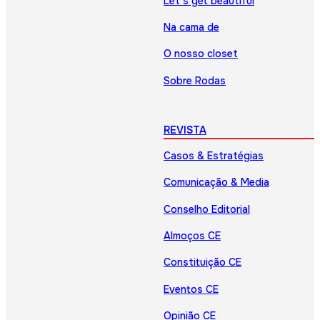
Let’s get beautiful
Na cama de
O nosso closet
Sobre Rodas
REVISTA
Casos & Estratégias
Comunicação & Media
Conselho Editorial
Almoços CE
Constituição CE
Eventos CE
Opinião CE