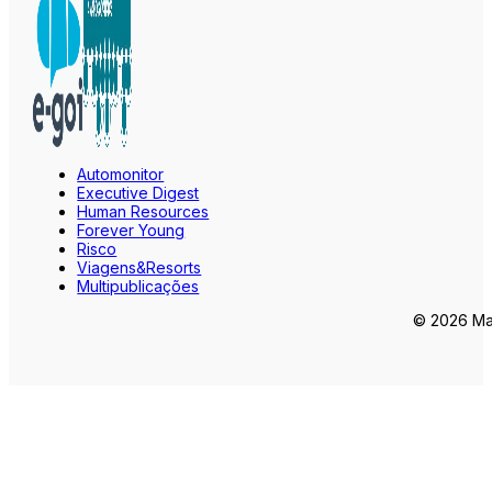
Automonitor
Executive Digest
Human Resources
Forever Young
Risco
Viagens&Resorts
Multipublicações
© 2026 Mar