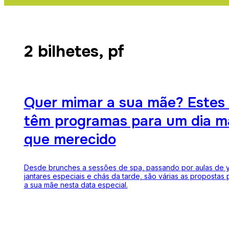
2 bilhetes, pf
Quer mimar a sua mãe? Estes 
têm programas para um dia m
que merecido
Desde brunches a sessões de spa, passando por aulas de 
jantares especiais e chás da tarde, são várias as propostas
a sua mãe nesta data especial.