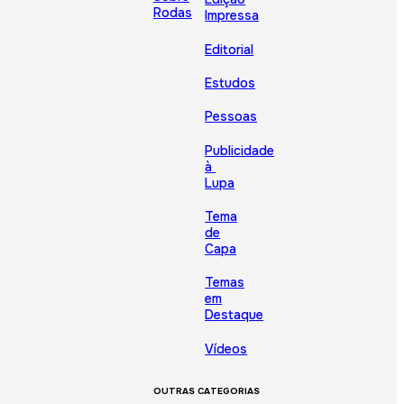
Rodas
Impressa
Editorial
Estudos
Pessoas
Publicidade
à
Lupa
Tema
de
Capa
Temas
em
Destaque
Vídeos
OUTRAS CATEGORIAS