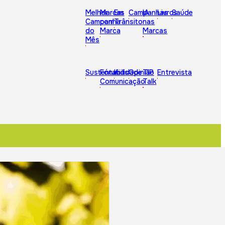
Melhor
Marcas
Em
Campanhas
IA
Livros
Saúde
Campanha
com
Trânsito
nas
do
Marca
Marcas
Mês
Sustentabilidade
Fórum
Kids
Opinião
TIP
Entrevista
Comunicação
Talk