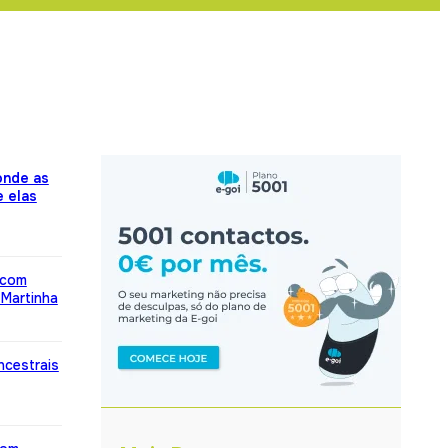
onde as
 elas
” com
 Martinha
ncestrais