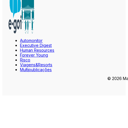
Automonitor
Executive Digest
Human Resources
Forever Young
Risco
Viagens&Resorts
Multipublicações
© 2026 Mar