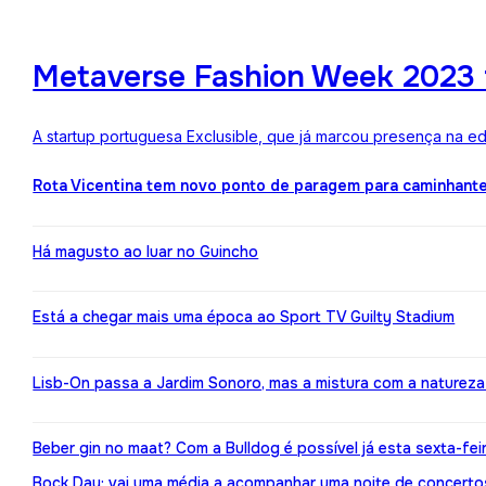
Metaverse Fashion Week 2023 f
A startup portuguesa Exclusible, que já marcou presença na e
Rota Vicentina tem novo ponto de paragem para caminhant
Há magusto ao luar no Guincho
Está a chegar mais uma época ao Sport TV Guilty Stadium
Lisb-On passa a Jardim Sonoro, mas a mistura com a naturez
Beber gin no maat? Com a Bulldog é possível já esta sexta-fei
Bock Day: vai uma média a acompanhar uma noite de concerto