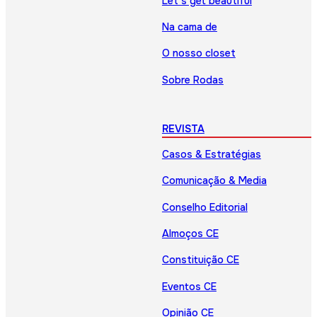
Let’s get beautiful
Na cama de
O nosso closet
Sobre Rodas
REVISTA
Casos & Estratégias
Comunicação & Media
Conselho Editorial
Almoços CE
Constituição CE
Eventos CE
Opinião CE