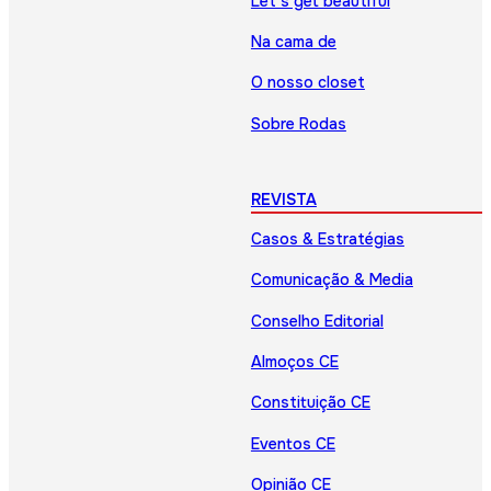
Let’s get beautiful
Na cama de
O nosso closet
Sobre Rodas
REVISTA
Casos & Estratégias
Comunicação & Media
Conselho Editorial
Almoços CE
Constituição CE
Eventos CE
Opinião CE