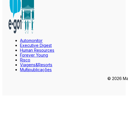
Automonitor
Executive Digest
Human Resources
Forever Young
Risco
Viagens&Resorts
Multipublicações
© 2026 Mar