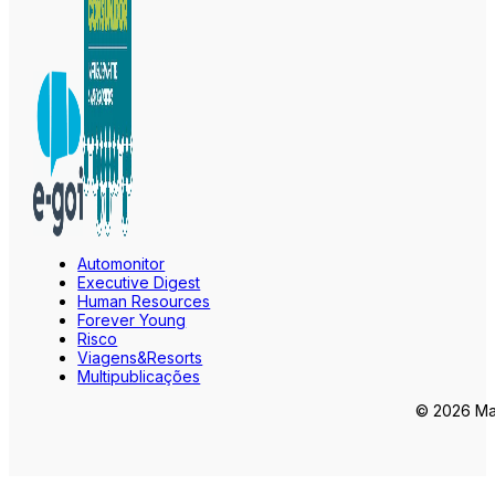
Automonitor
Executive Digest
Human Resources
Forever Young
Risco
Viagens&Resorts
Multipublicações
© 2026 Mar