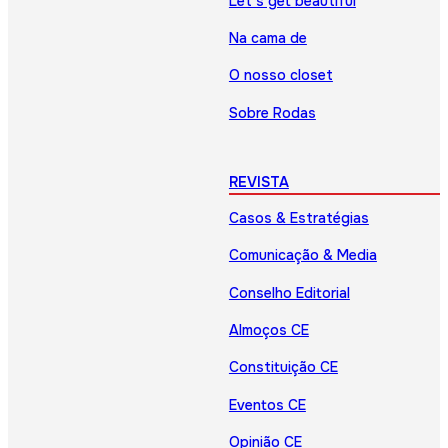
Let’s get beautiful
Na cama de
O nosso closet
Sobre Rodas
REVISTA
Casos & Estratégias
Comunicação & Media
Conselho Editorial
Almoços CE
Constituição CE
Eventos CE
Opinião CE