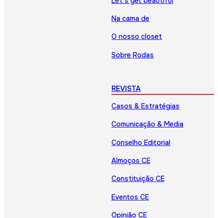
Let’s get beautiful
Na cama de
O nosso closet
Sobre Rodas
REVISTA
Casos & Estratégias
Comunicação & Media
Conselho Editorial
Almoços CE
Constituição CE
Eventos CE
Opinião CE