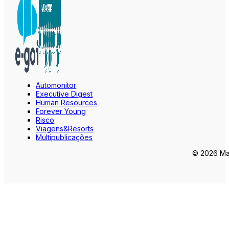
Automonitor
Executive Digest
Human Resources
Forever Young
Risco
Viagens&Resorts
Multipublicações
© 2026 Mar