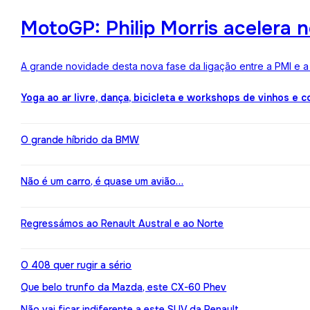
MotoGP: Philip Morris acelera 
A grande novidade desta nova fase da ligação entre a PMI e 
Yoga ao ar livre, dança, bicicleta e workshops de vinhos e 
O grande híbrido da BMW
Não é um carro, é quase um avião…
Regressámos ao Renault Austral e ao Norte
O 408 quer rugir a sério
Que belo trunfo da Mazda, este CX-60 Phev
Não vai ficar indiferente a este SUV da Renault