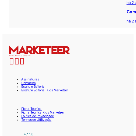
há 2 
Com 
há 2 
Assinaturas
Contactos
Estatuto Editorial
Estatuto Editorial Kids Marketeer
Ficha Técnica
Ficha Técnica Kids Marketeer
Política de Privacidade
Termos de Utilização