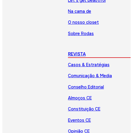
Let’s get beautiful
Na cama de
O nosso closet
Sobre Rodas
REVISTA
Casos & Estratégias
Comunicação & Media
Conselho Editorial
Almoços CE
Constituição CE
Eventos CE
Opinião CE