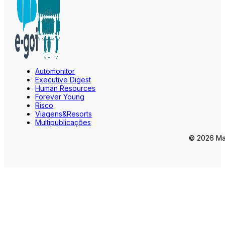
Automonitor
Executive Digest
Human Resources
Forever Young
Risco
Viagens&Resorts
Multipublicações
© 2026 Mar