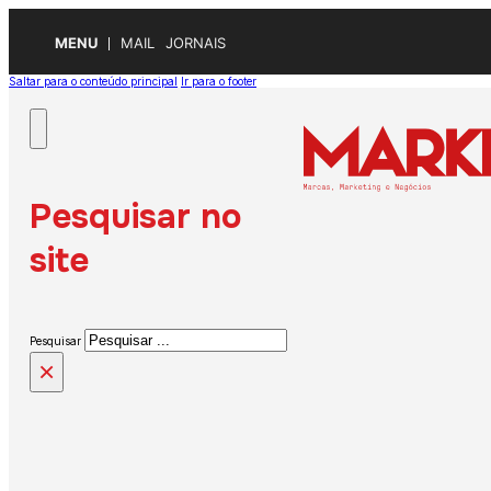
MENU
MAIL
JORNAIS
Saltar para o conteúdo principal
Ir para o footer
Pesquisar no
site
Pesquisar
×