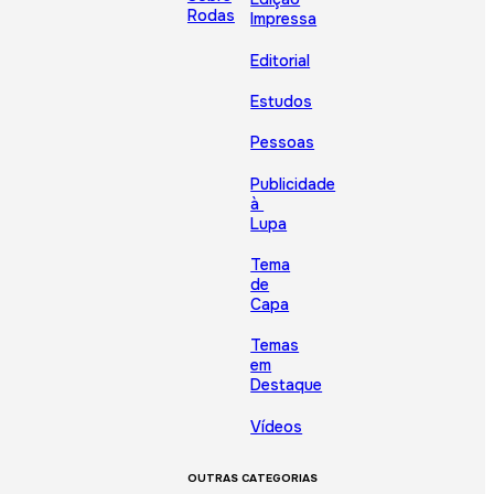
Rodas
Impressa
Editorial
Estudos
Pessoas
Publicidade
à
Lupa
Tema
de
Capa
Temas
em
Destaque
Vídeos
OUTRAS CATEGORIAS