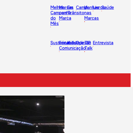
Melhor
Marcas
Em
Campanhas
IA
Livros
Saúde
Campanha
com
Trânsito
nas
do
Marca
Marcas
Mês
Sustentabilidade
Fórum
Kids
Opinião
TIP
Entrevista
Comunicação
Talk