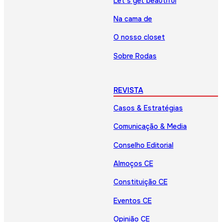
Let’s get beautiful
Na cama de
O nosso closet
Sobre Rodas
REVISTA
Casos & Estratégias
Comunicação & Media
Conselho Editorial
Almoços CE
Constituição CE
Eventos CE
Opinião CE