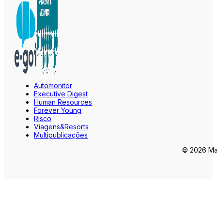
Automonitor
Executive Digest
Human Resources
Forever Young
Risco
Viagens&Resorts
Multipublicações
© 2026 Mar