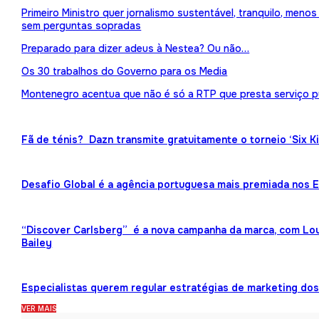
Primeiro Ministro quer jornalismo sustentável, tranquilo, meno
sem perguntas sopradas
Preparado para dizer adeus à Nestea? Ou não…
Os 30 trabalhos do Governo para os Media
Montenegro acentua que não é só a RTP que presta serviço p
Fã de ténis? Dazn transmite gratuitamente o torneio ‘Six K
Desafio Global é a agência portuguesa mais premiada nos
“Discover Carlsberg” é a nova campanha da marca, com Lou
Bailey
Especialistas querem regular estratégias de marketing dos 
VER MAIS