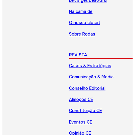
Let’s get beautiful
Na cama de
O nosso closet
Sobre Rodas
REVISTA
Casos & Estratégias
Comunicação & Media
Conselho Editorial
Almoços CE
Constituição CE
Eventos CE
Opinião CE