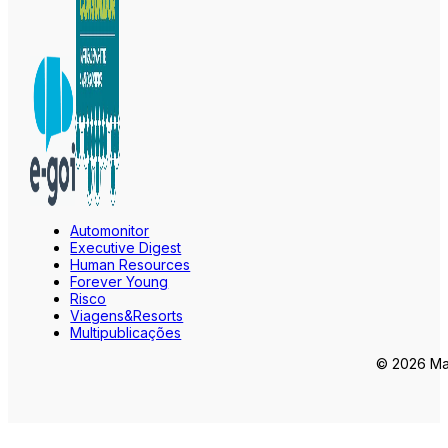
Automonitor
Executive Digest
Human Resources
Forever Young
Risco
Viagens&Resorts
Multipublicações
© 2026 Mar