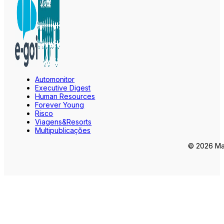
Automonitor
Executive Digest
Human Resources
Forever Young
Risco
Viagens&Resorts
Multipublicações
© 2026 Mar