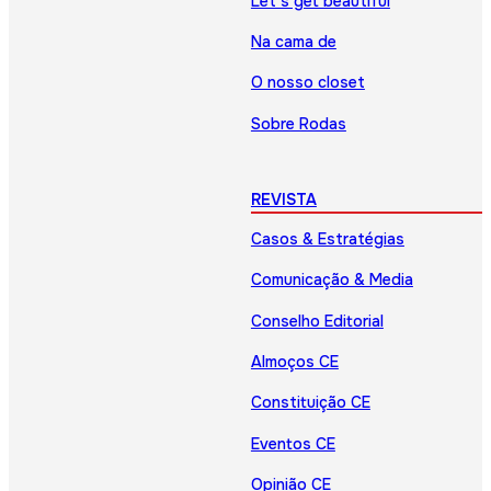
Let’s get beautiful
Na cama de
O nosso closet
Sobre Rodas
REVISTA
Casos & Estratégias
Comunicação & Media
Conselho Editorial
Almoços CE
Constituição CE
Eventos CE
Opinião CE