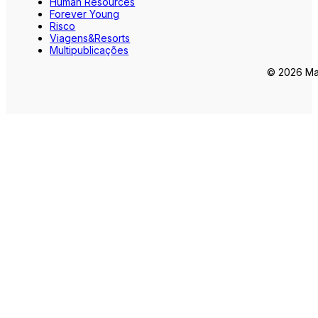
Human Resources
Forever Young
Risco
Viagens&Resorts
Multipublicações
© 2026 Mar