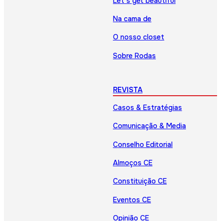
Let’s get beautiful
Na cama de
O nosso closet
Sobre Rodas
REVISTA
Casos & Estratégias
Comunicação & Media
Conselho Editorial
Almoços CE
Constituição CE
Eventos CE
Opinião CE