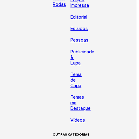
Rodas
Impressa
Editorial
Estudos
Pessoas
Publicidade
à
Lupa
Tema
de
Capa
Temas
em
Destaque
Vídeos
OUTRAS CATEGORIAS