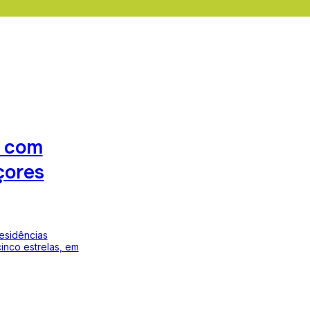
o com
çores
residências
inco estrelas, em