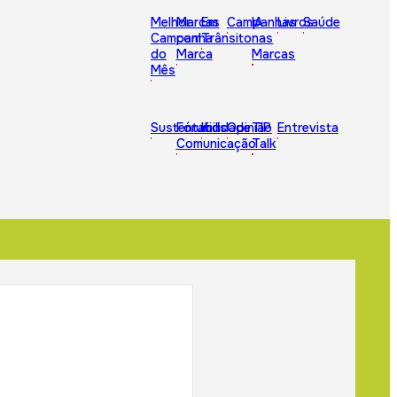
Melhor
Marcas
Em
Campanhas
IA
Livros
Saúde
Campanha
com
Trânsito
nas
do
Marca
Marcas
Mês
Sustentabilidade
Fórum
Kids
Opinião
TIP
Entrevista
Comunicação
Talk