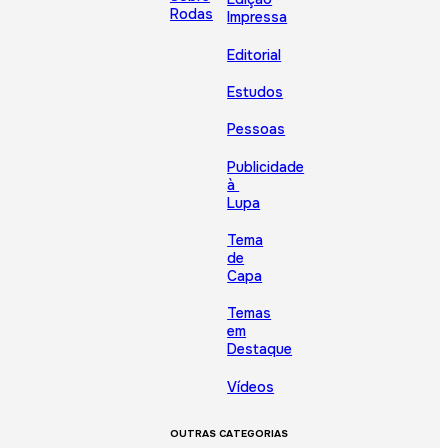
Rodas
Impressa
Editorial
Estudos
Pessoas
Publicidade
à
Lupa
Tema
de
Capa
Temas
em
Destaque
Vídeos
OUTRAS CATEGORIAS