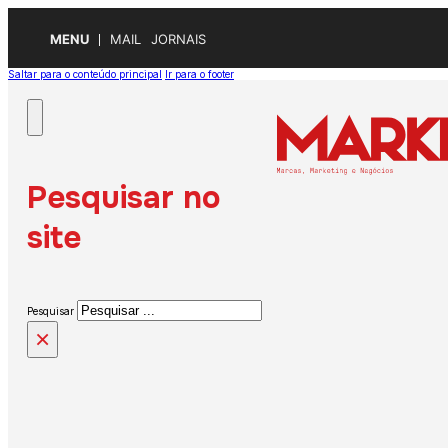
MENU
MAIL
JORNAIS
Saltar para o conteúdo principal
Ir para o footer
Pesquisar no
site
Pesquisar
×