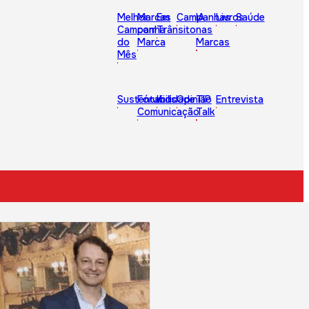
Melhor
Marcas
Em
Campanhas
IA
Livros
Saúde
Campanha
com
Trânsito
nas
do
Marca
Marcas
Mês
Sustentabilidade
Fórum
Kids
Opinião
TIP
Entrevista
Comunicação
Talk