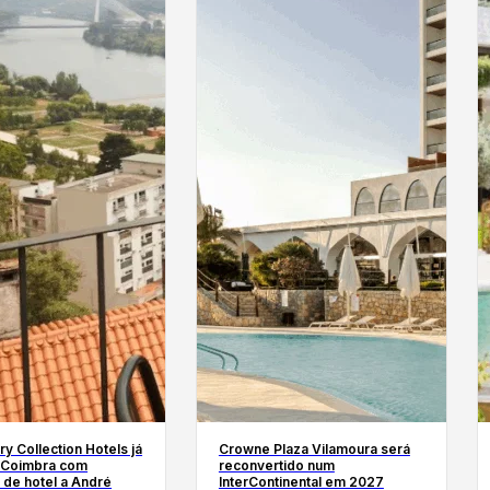
ry Collection Hotels já
Crowne Plaza Vilamoura será
 Coimbra com
reconvertido num
 de hotel a André
InterContinental em 2027