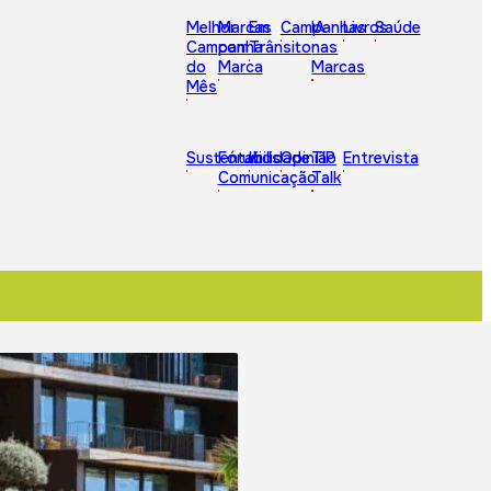
Melhor
Marcas
Em
Campanhas
IA
Livros
Saúde
Campanha
com
Trânsito
nas
do
Marca
Marcas
Mês
Sustentabilidade
Fórum
Kids
Opinião
TIP
Entrevista
Comunicação
Talk