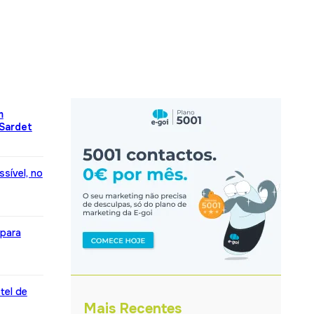
m
 Sardet
sível, no
 para
tel de
Mais Recentes