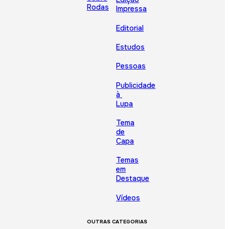
Rodas
Impressa
Editorial
Estudos
Pessoas
Publicidade
à
Lupa
Tema
de
Capa
Temas
em
Destaque
Vídeos
OUTRAS CATEGORIAS