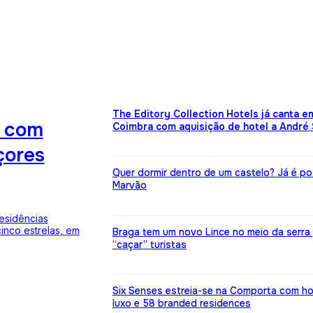
The Editory Collection Hotels já canta e
o com
Coimbra com aquisição de hotel a André
çores
Quer dormir dentro de um castelo? Já é pos
Marvão
residências
inco estrelas, em
Braga tem um novo Lince no meio da serra
“caçar” turistas
Six Senses estreia-se na Comporta com ho
luxo e 58 branded residences