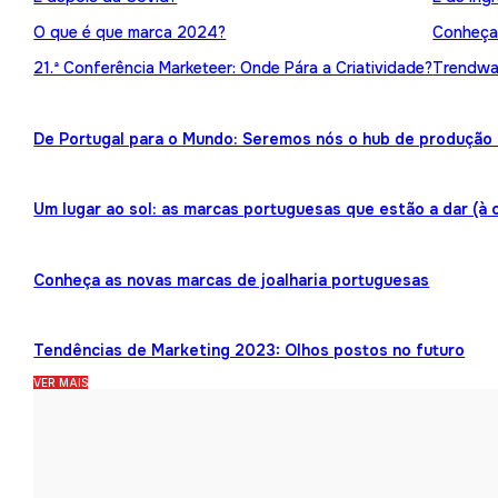
O que é que marca 2024?
Conheça 
21.ª Conferência Marketeer: Onde Pára a Criatividade?
Trendwat
De Portugal para o Mundo: Seremos nós o hub de produção 
Um lugar ao sol: as marcas portuguesas que estão a dar (à 
Conheça as novas marcas de joalharia portuguesas
Tendências de Marketing 2023: Olhos postos no futuro
VER MAIS