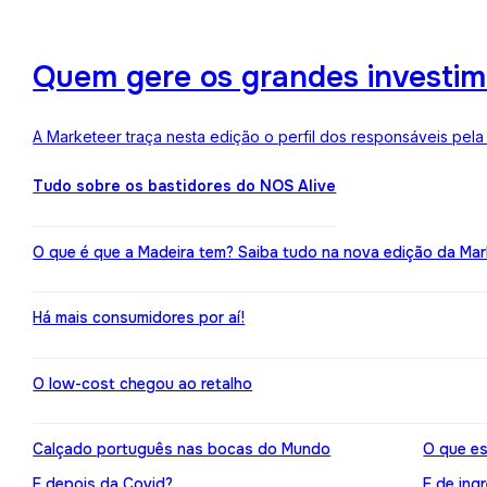
Quem gere os grandes investime
A Marketeer traça nesta edição o perfil dos responsáveis pela
Tudo sobre os bastidores do NOS Alive
O que é que a Madeira tem? Saiba tudo na nova edição da Mar
Há mais consumidores por aí!
O low-cost chegou ao retalho
Calçado português nas bocas do Mundo
O que es
E depois da Covid?
E de ing