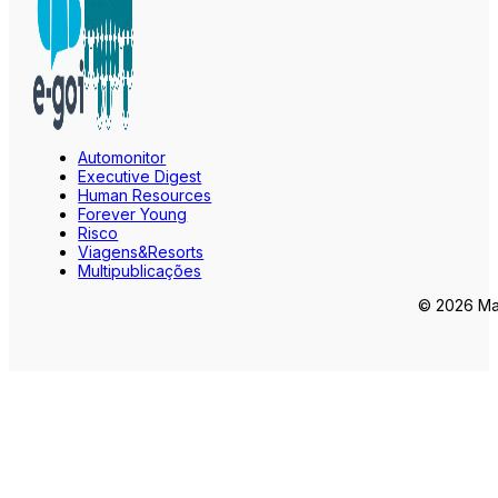
Automonitor
Executive Digest
Human Resources
Forever Young
Risco
Viagens&Resorts
Multipublicações
© 2026 Mar