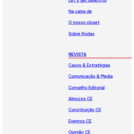
Let’s get beautiful
Na cama de
O nosso closet
Sobre Rodas
REVISTA
Casos & Estratégias
Comunicação & Media
Conselho Editorial
Almoços CE
Constituição CE
Eventos CE
Opinião CE