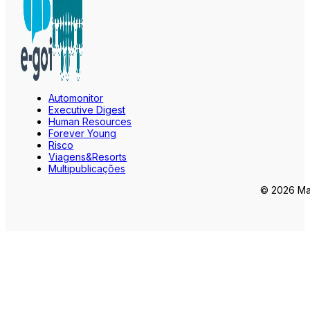
Automonitor
Executive Digest
Human Resources
Forever Young
Risco
Viagens&Resorts
Multipublicações
© 2026 Mar