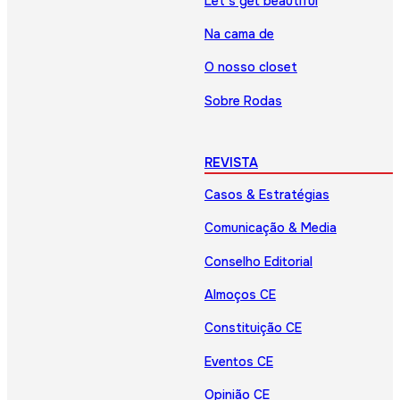
Let’s get beautiful
Na cama de
O nosso closet
Sobre Rodas
REVISTA
Casos & Estratégias
Comunicação & Media
Conselho Editorial
Almoços CE
Constituição CE
Eventos CE
Opinião CE