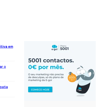
itiva em
ar o
patia