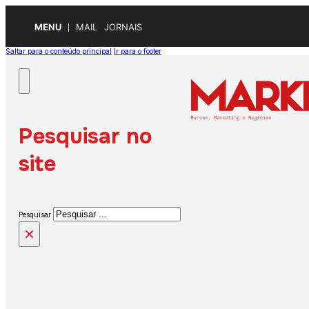
MENU
MAIL
JORNAIS
Saltar para o conteúdo principal
Ir para o footer
Pesquisar no
site
Pesquisar
×