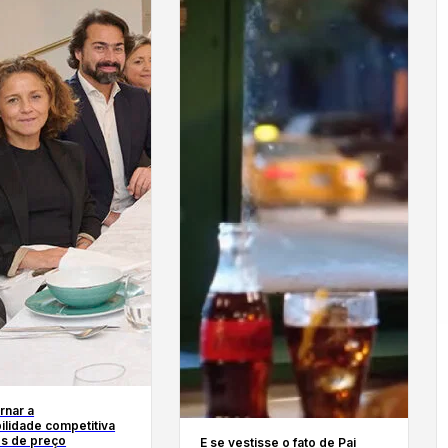
rnar a
ilidade competitiva
s de preço
E se vestisse o fato de Pai