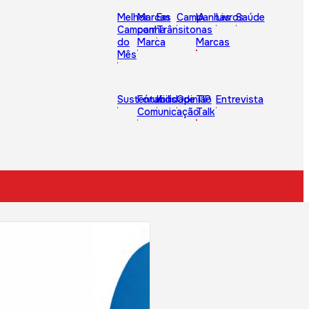
Melhor
Marcas
Em
Campanhas
IA
Livros
Saúde
Campanha
com
Trânsito
nas
do
Marca
Marcas
Mês
Sustentabilidade
Fórum
Kids
Opinião
TIP
Entrevista
Comunicação
Talk