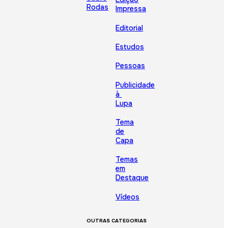
Rodas
Impressa
Editorial
Estudos
Pessoas
Publicidade
à
Lupa
Tema
de
Capa
Temas
em
Destaque
Vídeos
OUTRAS CATEGORIAS