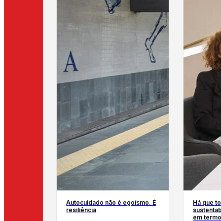
Autocuidado não é egoísmo. É
Há que to
resiliência
sustentab
em termo