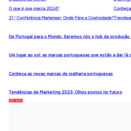
O que é que marca 2024?
Conheça 
21.ª Conferência Marketeer: Onde Pára a Criatividade?
Trendwat
De Portugal para o Mundo: Seremos nós o hub de produção 
Um lugar ao sol: as marcas portuguesas que estão a dar (à 
Conheça as novas marcas de joalharia portuguesas
Tendências de Marketing 2023: Olhos postos no futuro
VER MAIS