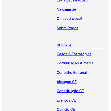
Let’s get beautiful
Na cama de
O nosso closet
Sobre Rodas
REVISTA
Casos & Estratégias
Comunicação & Media
Conselho Editorial
Almoços CE
Constituição CE
Eventos CE
Opinião CE