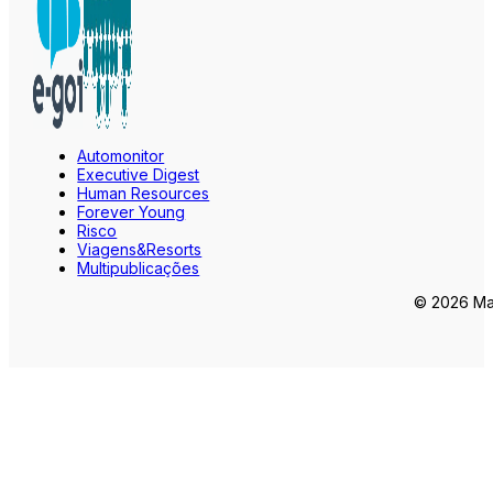
Automonitor
Executive Digest
Human Resources
Forever Young
Risco
Viagens&Resorts
Multipublicações
© 2026 Mar