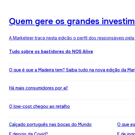
Quem gere os grandes investime
A Marketeer traça nesta edição o perfil dos responsáveis pela
Tudo sobre os bastidores do NOS Alive
O que é que a Madeira tem? Saiba tudo na nova edição da Mar
Há mais consumidores por aí!
O low-cost chegou ao retalho
Calçado português nas bocas do Mundo
O que es
E depois da Covid?
E de ing