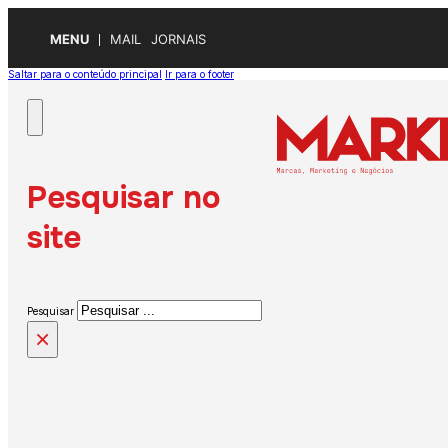
MENU
MAIL
JORNAIS
Saltar para o conteúdo principal
Ir para o footer
Pesquisar no
site
Pesquisar
×