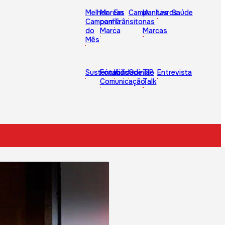
Melhor
Marcas
Em
Campanhas
IA
Livros
Saúde
Campanha
com
Trânsito
nas
do
Marca
Marcas
Mês
Sustentabilidade
Fórum
Kids
Opinião
TIP
Entrevista
Comunicação
Talk