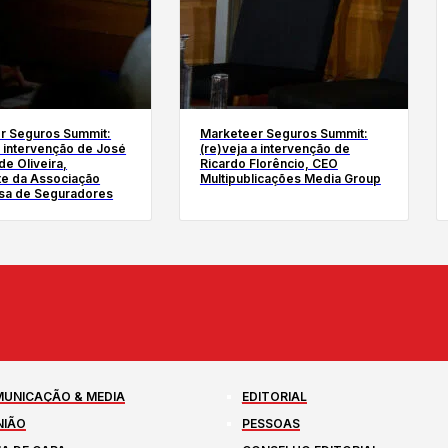
r Seguros Summit:
Marketeer Seguros Summit:
a intervenção de José
(re)veja a intervenção de
e Oliveira,
Ricardo Florêncio, CEO
te da Associação
Multipublicações Media Group
sa de Seguradores
UNICAÇÃO & MEDIA
EDITORIAL
NIÃO
PESSOAS