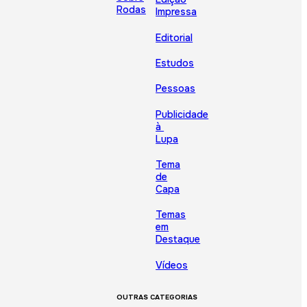
Rodas
Impressa
Editorial
Estudos
Pessoas
Publicidade
à
Lupa
Tema
de
Capa
Temas
em
Destaque
Vídeos
OUTRAS CATEGORIAS