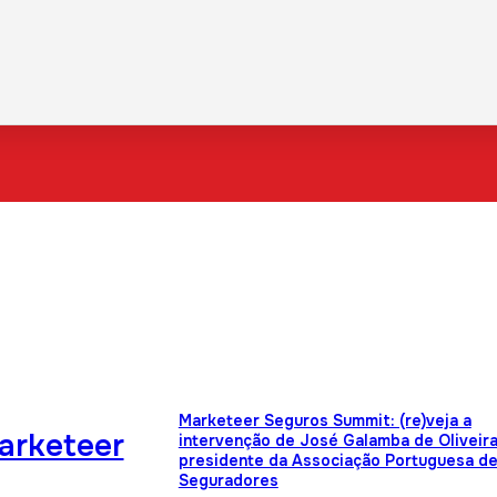
Marketeer Seguros Summit: (re)veja a
Marketeer
intervenção de José Galamba de Oliveira
presidente da Associação Portuguesa d
Seguradores