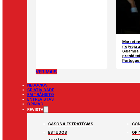
Marketee
(re)veja 
Galamba d
presiden
Portugue
VER MAIS
NEGÓCIOS
CRIATIVIDADE
EM TRÂNSITO
ENTREVISTAS
OPINIÃO
REVISTA
CASOS & ESTRATÉGIAS
COM
ESTUDOS
OPI