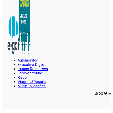
Automonitor
Executive Digest
Human Resources
Forever Young
Risco
Viagens&Resorts
Multipublicações
© 2026 Mar