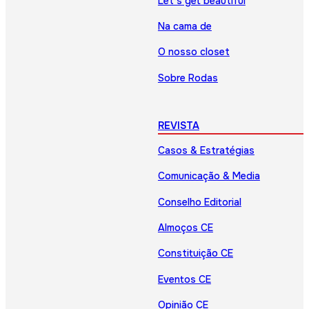
Let’s get beautiful
Na cama de
O nosso closet
Sobre Rodas
REVISTA
Casos & Estratégias
Comunicação & Media
Conselho Editorial
Almoços CE
Constituição CE
Eventos CE
Opinião CE