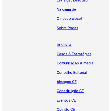
Let’s get beautiful
Na cama de
O nosso closet
Sobre Rodas
REVISTA
Casos & Estratégias
Comunicação & Media
Conselho Editorial
Almoços CE
Constituição CE
Eventos CE
Opinião CE