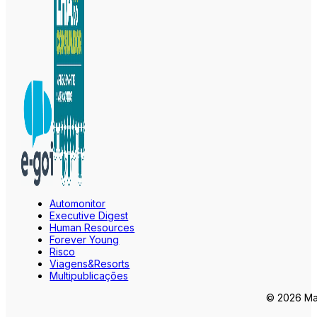
Automonitor
Executive Digest
Human Resources
Forever Young
Risco
Viagens&Resorts
Multipublicações
© 2026 Mar